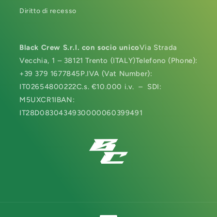
Diritto di recesso
Black Crew S.r.l. con socio unico
Via Strada
Vecchia, 1 – 38121 Trento (ITALY)Telefono (Phone):
+39 379 1677845P.IVA (Vat Number):
IT02654800222C.s. €10.000 i.v. – SDI:
M5UXCR1IBAN:
IT28D0830434930000060399491
Metodi